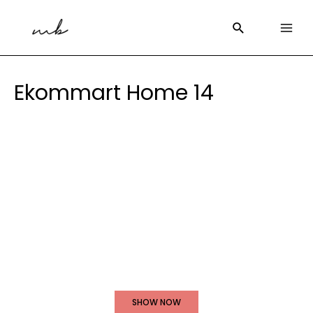
Ekommart Home 14
LATEST TRENDS
SEASON'S
Newest Arrivals
SHOW NOW