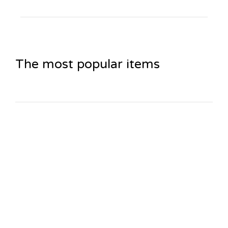
The most popular items
FASHION
Where custom design
comes to life!