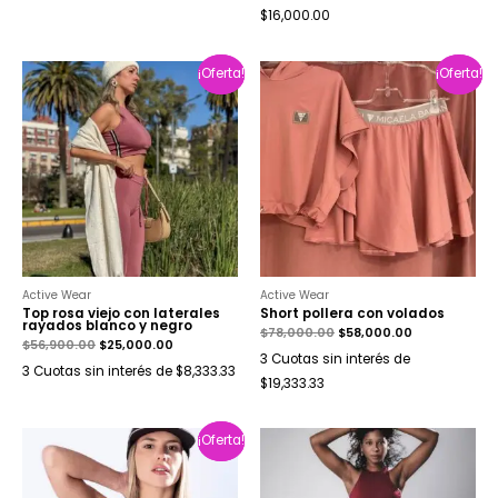
$16,000.00
¡Oferta!
¡Oferta!
¡Oferta!
¡Oferta!
Active Wear
Active Wear
Top rosa viejo con laterales
Short pollera con volados
rayados blanco y negro
$
78,000.00
$
58,000.00
$
56,900.00
$
25,000.00
3 Cuotas sin interés de
3 Cuotas sin interés de $8,333.33
$19,333.33
¡Oferta!
¡Oferta!