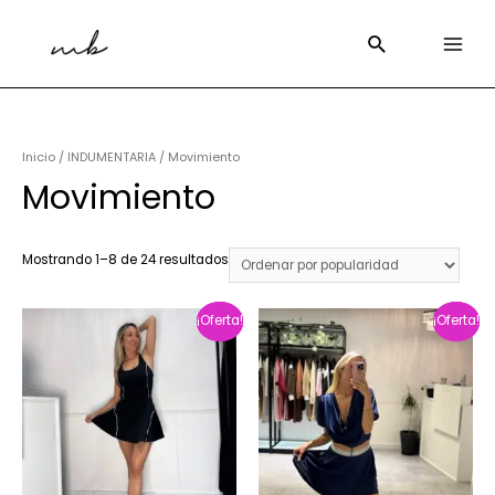
Inicio
/
INDUMENTARIA
/ Movimiento
Movimiento
Mostrando 1–8 de 24 resultados
¡Oferta!
¡Oferta!
¡Oferta!
¡Oferta!