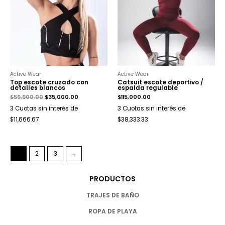
Active Wear
Active Wear
Top escote cruzado con
Catsuit escote deportivo /
detalles blancos
espalda regulable
$
59,900.00
$
35,000.00
$
115,000.00
3 Cuotas sin interés de
3 Cuotas sin interés de
$11,666.67
$38,333.33
1
2
3
→
PRODUCTOS
TRAJES DE BAÑO
ROPA DE PLAYA