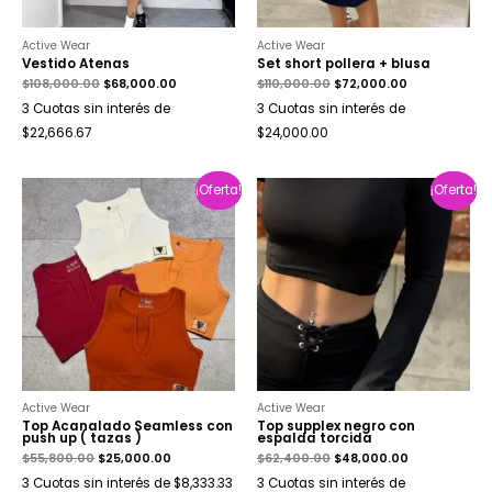
Active Wear
Active Wear
Vestido Atenas
Set short pollera + blusa
$
108,000.00
$
68,000.00
$
110,000.00
$
72,000.00
3 Cuotas sin interés de
3 Cuotas sin interés de
$22,666.67
$24,000.00
¡Oferta!
¡Oferta!
¡Oferta!
¡Oferta!
Active Wear
Active Wear
Top Acanalado Seamless con
Top supplex negro con
push up ( tazas )
espalda torcida
$
55,800.00
$
25,000.00
$
62,400.00
$
48,000.00
3 Cuotas sin interés de $8,333.33
3 Cuotas sin interés de