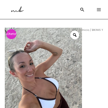
Inicio
/
BIKINIS Y
¡Oferta!