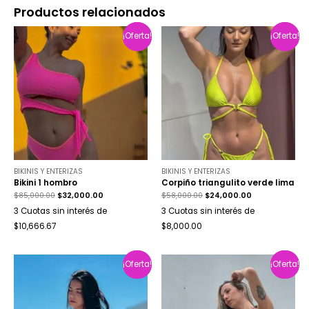
Productos relacionados
¡Oferta!
¡Oferta!
¡Oferta!
¡Oferta!
BIKINIS Y ENTERIZAS
BIKINIS Y ENTERIZAS
Bikini 1 hombro
Corpiño triangulito verde lima
$
85,000.00
$
32,000.00
$
58,000.00
$
24,000.00
3 Cuotas sin interés de
3 Cuotas sin interés de
$10,666.67
$8,000.00
¡Oferta!
¡Oferta!
¡Oferta!
¡Oferta!