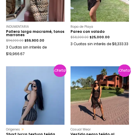
INDUMENTARIA
Ropa de Playa
Pollera larga macramé, tonos
Pareo con volado
marrones
$
58,000.00
$
25,000.00
$
114,000.00
$
59,900.00
3 Cuotas sin interés de $8,333.33
3 Cuotas sin interés de
$19,966.67
¡Oferta!
¡Oferta!
¡Oferta!
¡Oferta!
Orígenes
Casual Wear
Short lycra textura tejida
Vestido negro tejido al