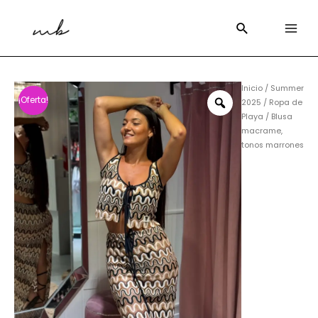
Inicio
/
Summer
¡Oferta!
2025
/
Ropa de
Playa
/ Blusa
macrame,
tonos marrones