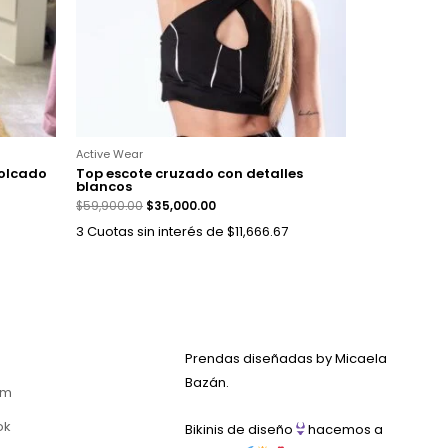
Active Wear
volcado
Top escote cruzado con detalles
blancos
$
59,900.00
$
35,000.00
3 Cuotas sin interés de $11,666.67
Prendas diseñadas by Micaela
Bazán.
am
ok
Bikinis de diseño
hacemos a