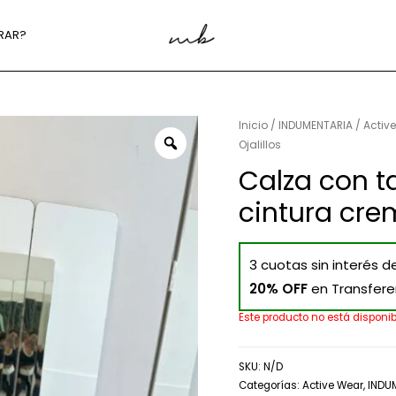
RAR?
Inicio
/
INDUMENTARIA
/
Activ
Ojalillos
Calza con t
cintura crem
3 cuotas sin interés d
20% OFF
en Transfere
Este producto no está disponi
SKU:
N/D
Categorías:
Active Wear
,
INDU