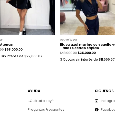
ar
Active Wear
 Atenas
Blusa azul marino con cuello 
Talle L Secado rápido
.00
$
68,000.00
$
48,000.00
$
35,000.00
 sin interés de $22,666.67
3 Cuotas sin interés de $11,666.67
AYUDA
SIGUENOS
¿Qué talle soy?
Instagr
Preguntas Frecuentes
Facebo