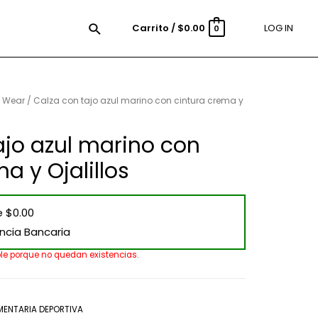
Carrito
/
$
0.00
LOG IN
0
e Wear
/ Calza con tajo azul marino con cintura crema y
ajo azul marino con
a y Ojalillos
e $0.00
ncia Bancaria
ble porque no quedan existencias.
MENTARIA DEPORTIVA