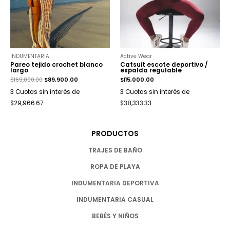
INDUMENTARIA
Active Wear
Pareo tejido crochet blanco
Catsuit escote deportivo /
largo
espalda regulable
$
169,000.00
$
89,900.00
$
115,000.00
3 Cuotas sin interés de
3 Cuotas sin interés de
$29,966.67
$38,333.33
PRODUCTOS
TRAJES DE BAÑO
ROPA DE PLAYA
INDUMENTARIA DEPORTIVA
INDUMENTARIA CASUAL
BEBÉS Y NIÑOS