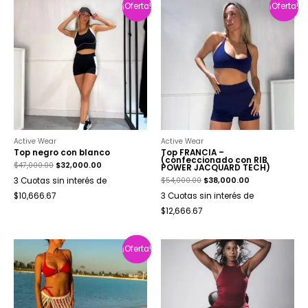
¡Oferta!
¡Oferta!
¡Oferta!
¡Oferta!
Active Wear
Active Wear
Top negro con blanco
Top FRANCIA –
(confeccionado con RIB
$
47,000.00
$
32,000.00
POWER JACQUARD TECH)
$
54,000.00
$
38,000.00
3 Cuotas sin interés de
$10,666.67
3 Cuotas sin interés de
$12,666.67
¡Oferta!
¡Oferta!