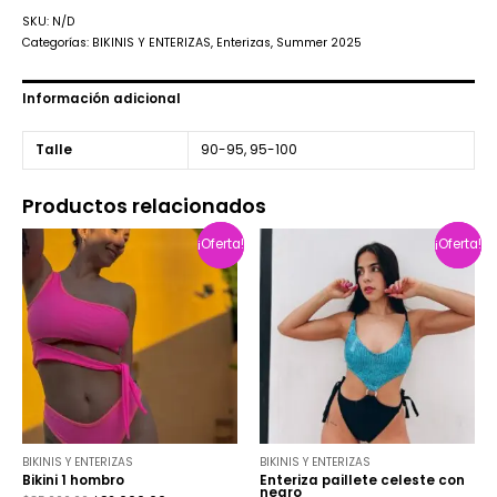
SKU:
N/D
Categorías:
BIKINIS Y ENTERIZAS
,
Enterizas
,
Summer 2025
Información adicional
Talle
90-95, 95-100
Productos relacionados
¡Oferta!
¡Oferta!
¡Oferta!
¡Oferta!
BIKINIS Y ENTERIZAS
BIKINIS Y ENTERIZAS
Bikini 1 hombro
Enteriza paillete celeste con
negro