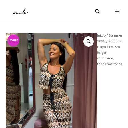
Inicio
/
Summer
¡Oferta!
2025
/
Ropa de
Playa
/ Pollera
larga
macramé,
tonos marrones