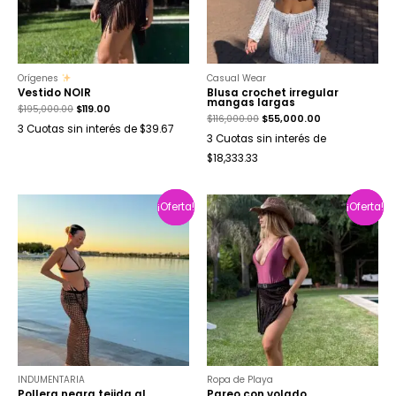
Orígenes
Casual Wear
Vestido NOIR
Blusa crochet irregular
mangas largas
$
195,000.00
$
119.00
$
116,000.00
$
55,000.00
3 Cuotas sin interés de $39.67
3 Cuotas sin interés de
$18,333.33
¡Oferta!
¡Oferta!
¡Oferta!
¡Oferta!
INDUMENTARIA
Ropa de Playa
Pollera negra tejida al
Pareo con volado