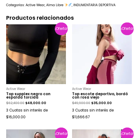
Categorías:
Active Wear
,
Alma Libre
,
INDUMENTARIA DEPORTIVA
Productos relacionados
¡Oferta!
¡Oferta!
¡Oferta!
¡Oferta!
Active Wear
Active Wear
Top supplex negro con
Top escote deportivo, bordó
espalda torcida
con rosa viejo
$
62,400.00
$
48,000.00
$
49,900.00
$
35,000.00
3 Cuotas sin interés de
3 Cuotas sin interés de
$16,000.00
$11,666.67
¡Oferta!
¡Oferta!
¡Oferta!
¡Oferta!