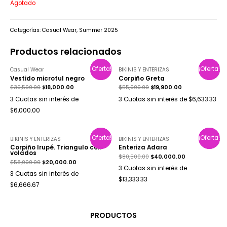
Agotado
Categorías:
Casual Wear
,
Summer 2025
Productos relacionados
¡Oferta!
¡Oferta!
¡Oferta!
¡Oferta!
Casual Wear
BIKINIS Y ENTERIZAS
Vestido microtul negro
Corpiño Greta
$
30,500.00
$
18,000.00
$
55,000.00
$
19,900.00
3 Cuotas sin interés de
3 Cuotas sin interés de $6,633.33
$6,000.00
¡Oferta!
¡Oferta!
¡Oferta!
¡Oferta!
BIKINIS Y ENTERIZAS
BIKINIS Y ENTERIZAS
Corpiño Irupé. Triangulo con
Enteriza Adara
volados
$
80,500.00
$
40,000.00
$
58,000.00
$
20,000.00
3 Cuotas sin interés de
3 Cuotas sin interés de
$13,333.33
$6,666.67
PRODUCTOS