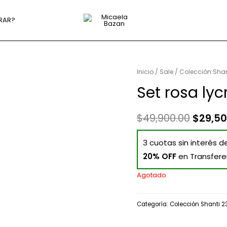
RAR?
Inicio
/
Sale
/
Colección Shan
Set rosa lyc
$
49,900.00
$
29,50
3 cuotas sin interés d
20% OFF
en Transfere
Agotado
Categoría:
Colección Shanti 23