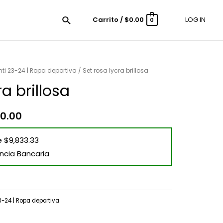
Carrito
/
$
0.00
LOG IN
0
ti 23-24 | Ropa deportiva
/ Set rosa lycra brillosa
ra brillosa
0.00
e $9,833.33
ncia Bancaria
-24 | Ropa deportiva