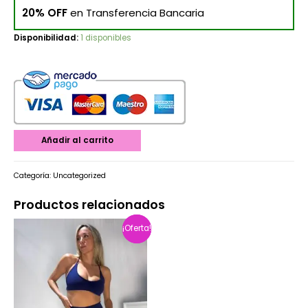
20% OFF
en Transferencia Bancaria
Disponibilidad:
1 disponibles
Añadir al carrito
Categoría:
Uncategorized
Productos relacionados
¡Oferta!
¡Oferta!