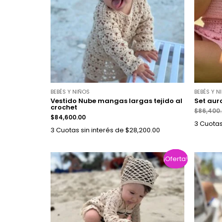
BEBÉS Y NIÑOS
BEBÉS Y N
Vestido Nube mangas largas tejido al
Set aur
crochet
$
86,400
$
84,600.00
3 Cuotas
3 Cuotas sin interés de $28,200.00
¡Oferta!
¡Oferta!