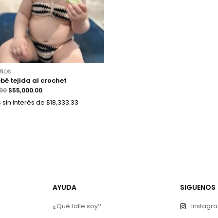
IÑOS
ebé tejida al crochet
.00
$
55,000.00
 sin interés de $18,333.33
AYUDA
SIGUENOS
¿Qué talle soy?
Instagr