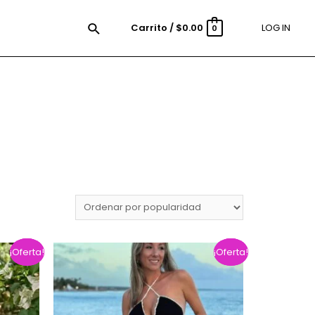
Carrito
/
$
0.00
LOG IN
0
¡Oferta!
¡Oferta!
¡Oferta!
¡Oferta!