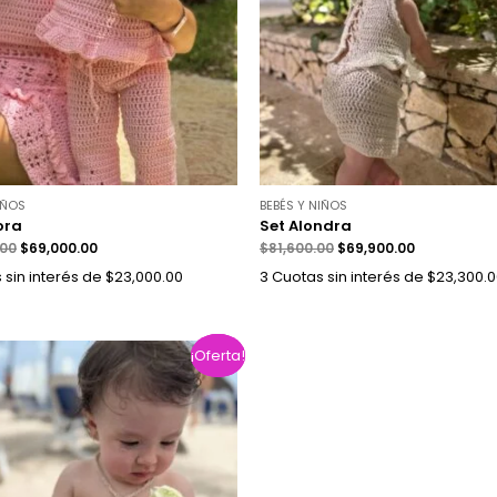
IÑOS
BEBÉS Y NIÑOS
ora
Set Alondra
.00
$
69,000.00
$
81,600.00
$
69,900.00
 sin interés de $23,000.00
3 Cuotas sin interés de $23,300.
¡Oferta!
¡Oferta!