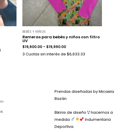
BEBÉS Y NIÑOS
Remeras para bebés y niños con filtro
UV
$
19,900.00
–
$
19,990.00
3
3 Cuotas sin interés de $6,633.33
Prendas diseñadas by Micaela
Bazán.
am
ok
Bikinis de diseño
hacemos a
medida
Indumentaria
Deportiva.