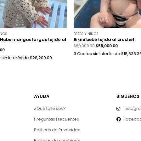
IÑOS
BEBÉS Y NIÑOS
 Nube mangas largas tejido al
Bikini bebé tejida al crochet
$
69,900.00
$
55,000.00
.00
3 Cuotas sin interés de $18,333.3
 sin interés de $28,200.00
AYUDA
SIGUENOS
¿Qué talle soy?
Instagr
Preguntas Frecuentes
Facebo
Politicas de Privacidad
Políticas de cambios y