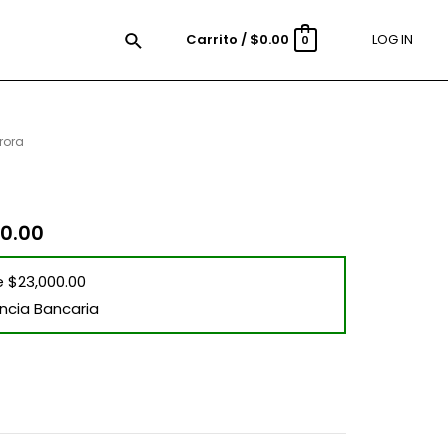
Carrito
/
$
0.00
LOG IN
0
rora
0.00
e $23,000.00
ncia Bancaria