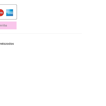
rrito
trelazadas