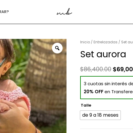
RAR?
Inicio
/
Entrelazadas
/ Set au
Set aurora
$
86,400.00
$
69,00
3 cuotas sin interés d
20% OFF
en Transfere
Talle
de 9 a 18 meses