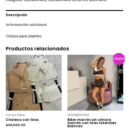
Categorías:
INDUMENTARIA
,
INDUMENTARIA DEPORTIVA
,
Movimiento
Descripción
Información adicional
Cintura para adentro.
Productos relacionados
¡Oferta!
¡Oferta!
Casual Wear
INDUMENTARIA
Chaleco con tiras
Biker marrón sin cintura
marrón con tiras laterales
$
49,000.00
blancas