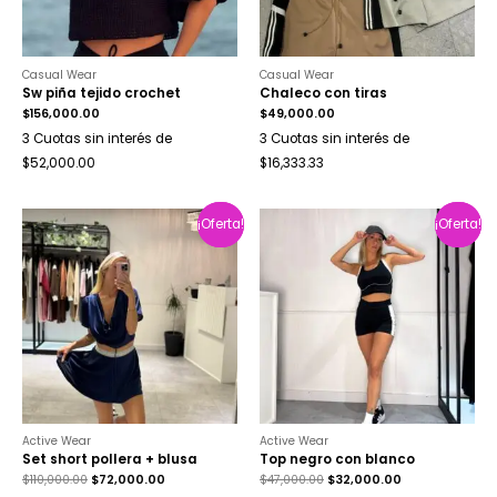
Casual Wear
Casual Wear
Sw piña tejido crochet
Chaleco con tiras
$
156,000.00
$
49,000.00
3 Cuotas sin interés de
3 Cuotas sin interés de
$52,000.00
$16,333.33
¡Oferta!
¡Oferta!
¡Oferta!
¡Oferta!
Active Wear
Active Wear
Set short pollera + blusa
Top negro con blanco
$
110,000.00
$
72,000.00
$
47,000.00
$
32,000.00