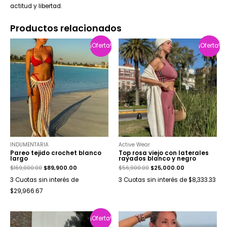
actitud y libertad.
Productos relacionados
¡Oferta!
¡Oferta!
¡Oferta!
¡Oferta!
INDUMENTARIA
Active Wear
Pareo tejido crochet blanco
Top rosa viejo con laterales
largo
rayados blanco y negro
$
169,000.00
$
89,900.00
$
56,900.00
$
25,000.00
3 Cuotas sin interés de
3 Cuotas sin interés de $8,333.33
$29,966.67
¡Oferta!
¡Oferta!