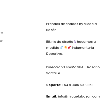
Prendas diseñadas by Micaela
Bazán.
am
ok
Bikinis de diseño
hacemos a
medida
Indumentaria
Deportiva.
Dirección:
España 984 – Rosario,
Santa Fé
Soporte:
+54 9 3416 60-9853
Email:
info@micaelabazan.com