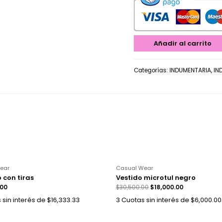
Añadir al carrito
Categorías:
INDUMENTARIA
,
IN
ear
Casual Wear
 con tiras
Vestido microtul negro
.00
$
30,500.00
$
18,000.00
 sin interés de $16,333.33
3 Cuotas sin interés de $6,000.00