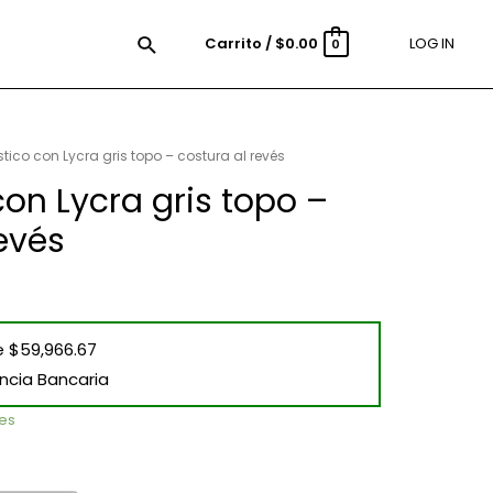
Carrito
/
$
0.00
LOG IN
0
stico con Lycra gris topo – costura al revés
con Lycra gris topo –
evés
e $59,966.67
ncia Bancaria
les