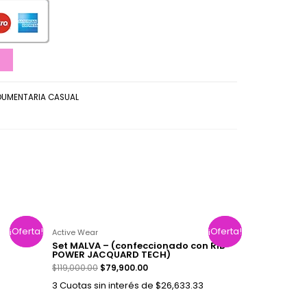
DUMENTARIA CASUAL
¡Oferta!
¡Oferta!
¡Oferta!
¡Oferta!
Active Wear
Set MALVA – (confeccionado con RIB
POWER JACQUARD TECH)
$
119,000.00
$
79,900.00
3 Cuotas sin interés de $26,633.33