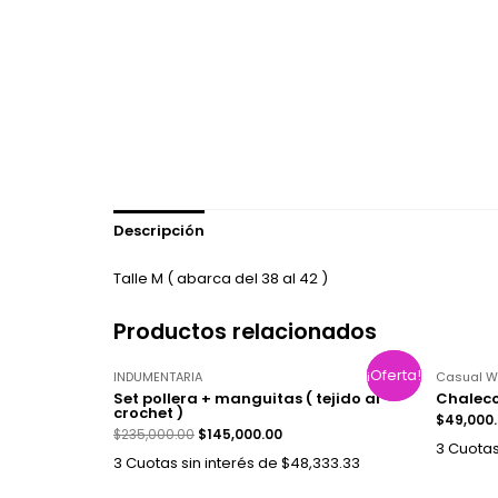
Descripción
Talle M ( abarca del 38 al 42 )
Productos relacionados
¡Oferta!
¡Oferta!
INDUMENTARIA
Casual W
Set pollera + manguitas ( tejido al
Chaleco
crochet )
$
49,000
$
235,000.00
$
145,000.00
3 Cuotas
3 Cuotas sin interés de $48,333.33