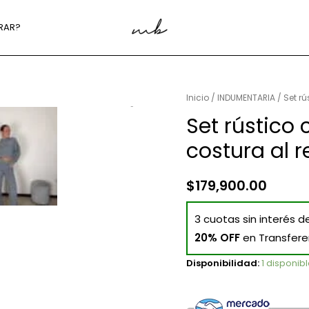
RAR?
Inicio
/
INDUMENTARIA
/ Set rú
Set rústico 
costura al r
$
179,900.00
3 cuotas sin interés d
20% OFF
en Transfere
Disponibilidad:
1 disponib