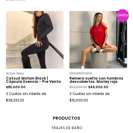
¡Oferta!
¡Oferta!
Active Wear
INDUMENTARIA
Catsuit Motion Black |
Remera suelta con hombros
Cápsula Esencia – Pre Venta
descubiertos. Morley roja
$
115,000.00
$
59,900.00
$
45,000.00
3 Cuotas sin interés de
3 Cuotas sin interés de
$38,333.33
$15,000.00
PRODUCTOS
TRAJES DE BAÑO