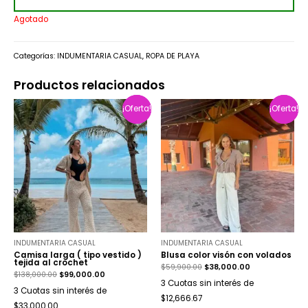
Agotado
Categorías:
INDUMENTARIA CASUAL
,
ROPA DE PLAYA
Productos relacionados
¡Oferta!
¡Oferta!
¡Oferta!
¡Oferta!
INDUMENTARIA CASUAL
INDUMENTARIA CASUAL
Camisa larga ( tipo vestido )
Blusa color visón con volados
tejida al crochet
$
59,900.00
$
38,000.00
$
138,000.00
$
99,000.00
3 Cuotas sin interés de
3 Cuotas sin interés de
$12,666.67
$33,000.00